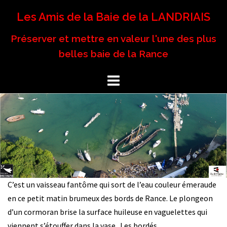
Aller
Les Amis de la Baie de la LANDRIAIS
au
contenu
Préserver et mettre en valeur l'une des plus
belles baie de la Rance
C’est un vaisseau fantôme qui sort de l’eau couleur émeraude
en ce petit matin brumeux des bords de Rance. Le plongeon
d’un cormoran brise la surface huileuse en vaguelettes qui
viennent s’étouffer dans la vase. Les bordés