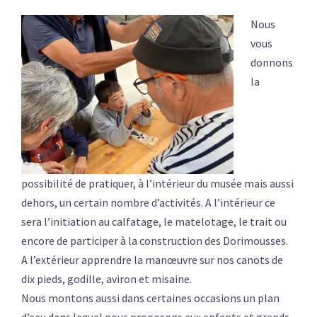
Nous
vous
donnons
la
possibilité de pratiquer, à l’intérieur du musée mais aussi
dehors, un certain nombre d’activités. A l’intérieur ce
sera l’initiation au calfatage, le matelotage, le trait ou
encore de participer à la construction des Dorimousses.
A l’extérieur apprendre la manœuvre sur nos canots de
dix pieds, godille, aviron et misaine.
Nous montons aussi dans certaines occasions un plan