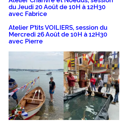
Atelier Chanvre et Noeuds, session
du Jeudi 20 Août de 10H à 12H30
avec Fabrice
Atelier P’tits VOILIERS, session du
Mercredi 26
Août
de 10H à 12H30
avec Pierre