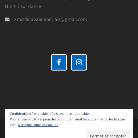
Minihic sur Rance
amisdelabaielandriais@gmail.com
Confidentialité et cookies : Ce site utilise des cookies.
Pour en savoir plus et pour découvrir comment les supprimer ou les bloquer,
voir :
Notre politique de cookies
Fièrement propulsé par WordPress
|
Thème :
Sydney
par