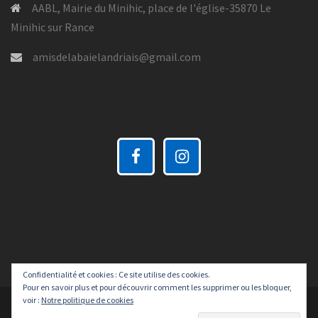
AABL, Mairie du Minihic, place de l'église-35870 Le
Minihic sur Rance
amisdelabaielandriais@gmail.com
Confidentialité et cookies : Ce site utilise des cookies.
Pour en savoir plus et pour découvrir comment les supprimer ou les bloquer,
voir :
Notre politique de cookies
Fièrement propulsé par WordPress
|
Thème :
Sydney
par