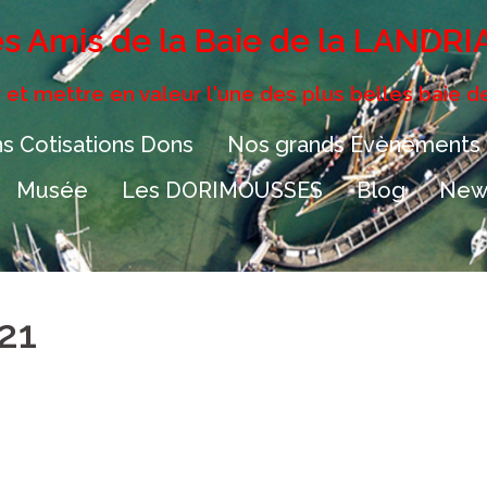
s Amis de la Baie de la LANDRI
 et mettre en valeur l'une des plus belles baie d
s Cotisations Dons
Nos grands Evènements
Musée
Les DORIMOUSSES
Blog
News
21