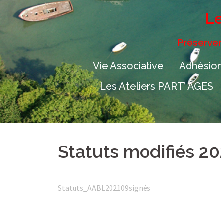
Aller
Le
au
contenu
Préserver
Vie Associative
Adhésion
Les Ateliers PART’ ÂGES
Statuts modifiés 20
Statuts_AABL202109signés