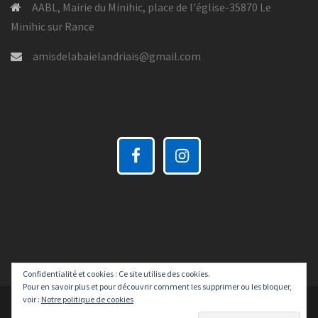
AABL, Mairie du Minihic, place de l'église-35870 Le
Minihic sur Rance
amisdelabaielandriais@gmail.com
Confidentialité et cookies : Ce site utilise des cookies.
Pour en savoir plus et pour découvrir comment les supprimer ou les bloquer,
voir :
Notre politique de cookies
Fièrement propulsé par WordPress
|
Thème :
Sydney
par