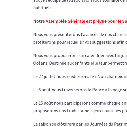
Toute l’équipe de l’Association vous souhaite de 
habituels.
Notre
Assemblée Générale est prévue pour le Sa
Nous vous présenterons l’avancée de nos chantier
profiterons pour recueillir vos suggestions afin 
Nous vous proposerons un calendrier avec fin jui
Océans. Destinée aux enfants elle leur permettra d
Le 27 juillet nous rééditerons le « Non championna
Le 6 août nous traverserons la Rance à la nage su
Le 15 août nous participerons comme chaque anné
proposerons nos traditionnels jeux nautiques pou
La saison se clôturera par les Journées du Patri