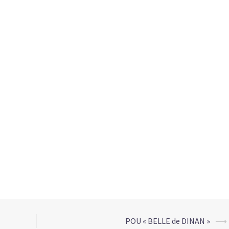
POU « BELLE de DINAN »
⟶