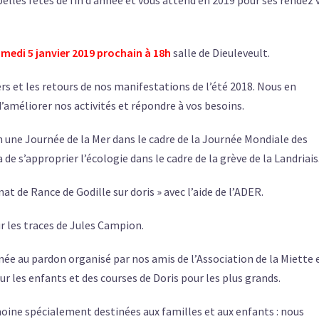
belles fêtes de fin d’année et vous attend en 2019 pour ses rendez 
medi 5 janvier 2019 prochain à 18h
salle de Dieuleveult.
s et les retours de nos manifestations de l’été 2018. Nous en
d’améliorer nos activités et répondre à vos besoins.
n une Journée de la Mer dans le cadre de la Journée Mondiale des
e s’approprier l’écologie dans le cadre de la grève de la Landriais
t de Rance de Godille sur doris » avec l’aide de l’ADER.
r les traces de Jules Campion.
e au pardon organisé par nos amis de l’Association de la Miette 
r les enfants et des courses de Doris pour les plus grands.
moine spécialement destinées aux familles et aux enfants : nous