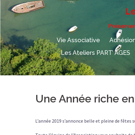
Aller
Le
au
contenu
Préserver
Vie Associative
Adhésion
Les Ateliers PART’ ÂGES
Une Année riche e
L’année 2019 s’annonce belle et pleine de fêtes su