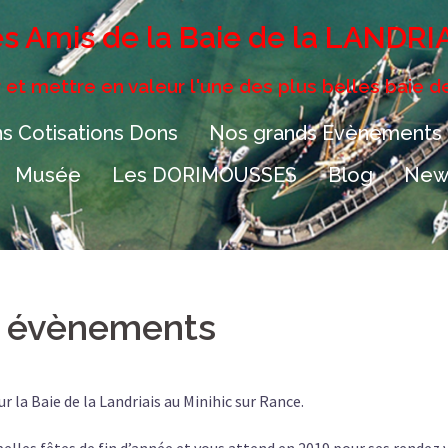
s Amis de la Baie de la LANDRI
 et mettre en valeur l'une des plus belles baie d
s Cotisations Dons
Nos grands Evènements
Musée
Les DORIMOUSSES
Blog
News
n évènements
r la Baie de la Landriais au Minihic sur Rance.