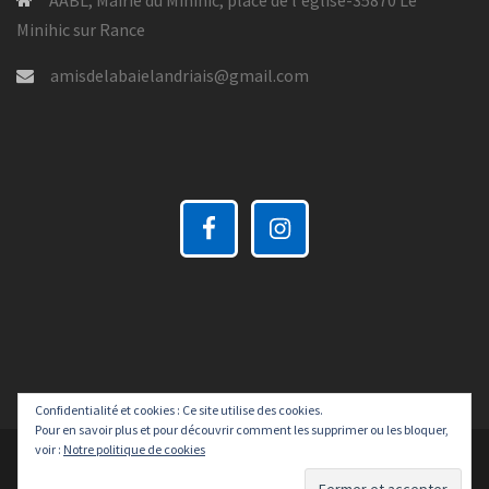
AABL, Mairie du Minihic, place de l'église-35870 Le
Minihic sur Rance
amisdelabaielandriais@gmail.com
Confidentialité et cookies : Ce site utilise des cookies.
Pour en savoir plus et pour découvrir comment les supprimer ou les bloquer,
voir :
Notre politique de cookies
Fièrement propulsé par WordPress
|
Thème :
Sydney
par